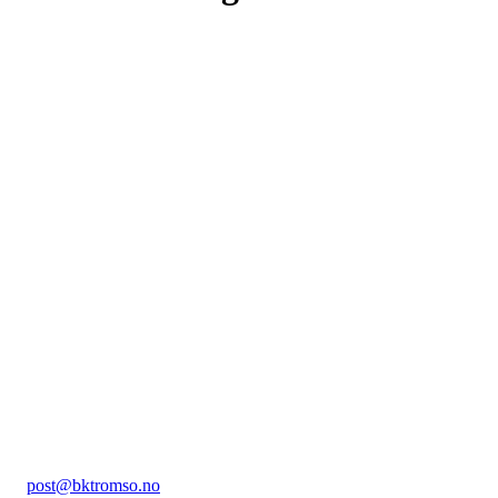
VÅRE SPONSORER
Ballklubb Tromsø
Hummervegen 36, 9104 Kvaløya
Org. nr.: 985096260
+ 47
951 63 450
post@bktromso.no