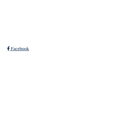
Bli medlem i klubben!
Trykk her for innmelding
Facebook