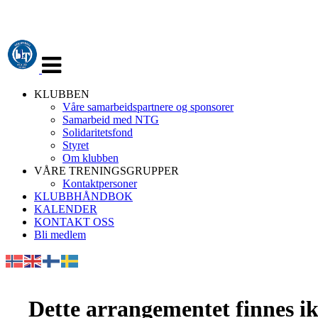
Veksle
navigasjon
KLUBBEN
Våre samarbeidspartnere og sponsorer
Samarbeid med NTG
Solidaritetsfond
Styret
Om klubben
VÅRE TRENINGSGRUPPER
Kontaktpersoner
KLUBBHÅNDBOK
KALENDER
KONTAKT OSS
Bli medlem
Dette arrangementet finnes ikk