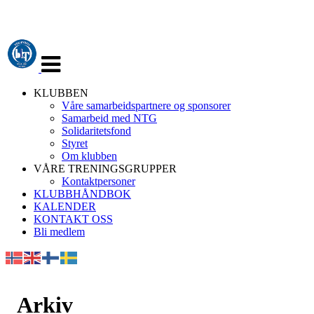
Veksle
navigasjon
KLUBBEN
Våre samarbeidspartnere og sponsorer
Samarbeid med NTG
Solidaritetsfond
Styret
Om klubben
VÅRE TRENINGSGRUPPER
Kontaktpersoner
KLUBBHÅNDBOK
KALENDER
KONTAKT OSS
Bli medlem
Arkiv