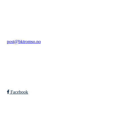
Ballklubb Tromsø
Hummervegen 36, 9104 Kvaløya
Org. nr.: 985096260
+ 47
951 63 450
post@bktromso.no
Bli medlem i klubben!
Trykk her for innmelding
Facebook