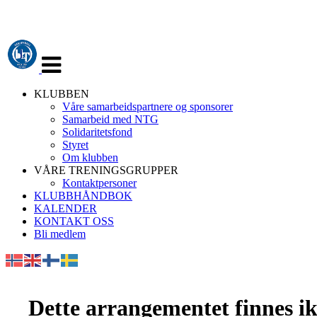
Veksle
navigasjon
KLUBBEN
Våre samarbeidspartnere og sponsorer
Samarbeid med NTG
Solidaritetsfond
Styret
Om klubben
VÅRE TRENINGSGRUPPER
Kontaktpersoner
KLUBBHÅNDBOK
KALENDER
KONTAKT OSS
Bli medlem
Dette arrangementet finnes ikk