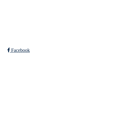
Bli medlem i klubben!
Trykk her for innmelding
Facebook