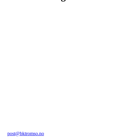
VÅRE SPONSORER
Ballklubb Tromsø
Hummervegen 36, 9104 Kvaløya
Org. nr.: 985096260
+ 47
951 63 450
post@bktromso.no