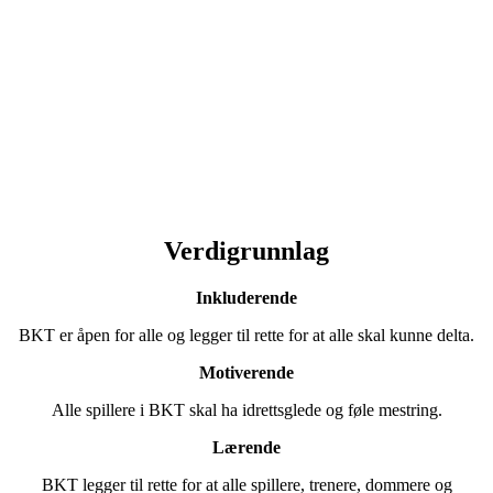
Visjon
BKT er en mangfoldig idrettsfamilie som skaper glede, tilhørighet
og prestasjoner i Nord-Norge.
Verdigrunnlag
Inkluderende
BKT er åpen for alle og legger til rette for at alle skal kunne delta.
Motiverende
Alle spillere i BKT skal ha idrettsglede og føle mestring.
Lærende
BKT legger til rette for at alle spillere, trenere, dommere og