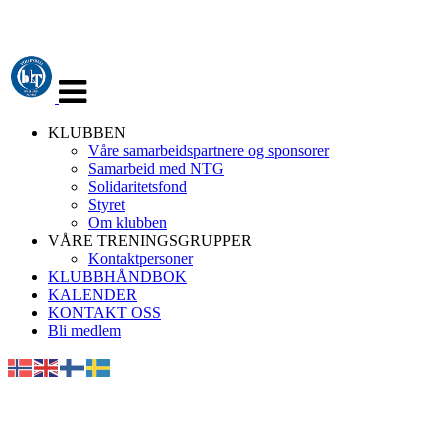
Veksle
navigasjon
KLUBBEN
Våre samarbeidspartnere og sponsorer
Samarbeid med NTG
Solidaritetsfond
Styret
Om klubben
VÅRE TRENINGSGRUPPER
Kontaktpersoner
KLUBBHÅNDBOK
KALENDER
KONTAKT OSS
Bli medlem