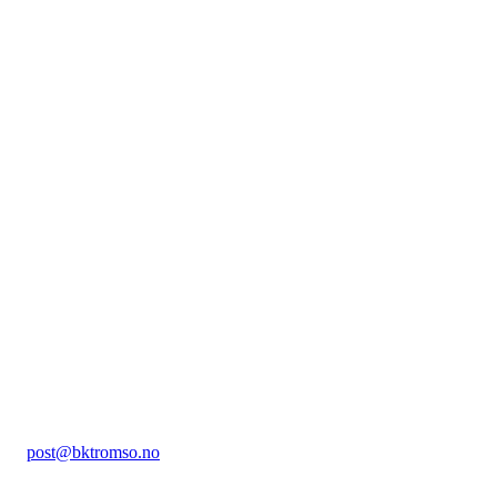
VÅRE SPONSORER
Ballklubb Tromsø
Hummervegen 36, 9104 Kvaløya
Org. nr.: 985096260
+ 47
951 63 450
post@bktromso.no