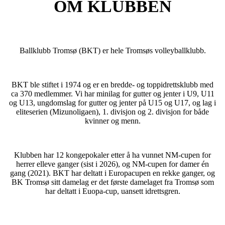
OM KLUBBEN
Ballklubb Tromsø (BKT) er hele Tromsøs volleyballklubb.
BKT ble stiftet i 1974 og er en bredde- og toppidrettsklubb med
ca 370 medlemmer. Vi har minilag for gutter og jenter i U9, U11
og U13, ungdomslag for gutter og jenter på U15 og U17, og lag i
eliteserien (Mizunoligaen), 1. divisjon og 2. divisjon for både
kvinner og menn.
Klubben har 12 kongepokaler etter å ha vunnet NM-cupen for
herrer elleve ganger (sist i 2026), og NM-cupen for damer én
gang (2021). BKT har deltatt i Europacupen en rekke ganger, og
BK Tromsø sitt damelag er det første damelaget fra Tromsø som
har deltatt i Euopa-cup, uansett idrettsgren.